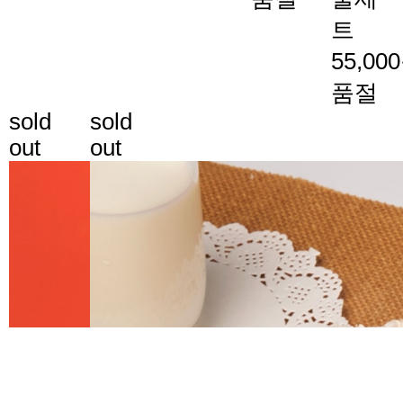
트
55,00
품절
sold
sold
out
out