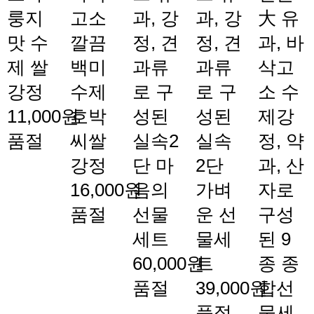
룽지
고소
과, 강
과, 강
大
유
맛 수
깔끔
정, 견
정, 견
과, 바
제 쌀
백미
과류
과류
삭고
강정
수제
로 구
로 구
소 수
11,000원
호박
성된
성된
제강
품절
씨쌀
실속2
실속
정, 약
강정
단 마
2단
과, 산
16,000원
음의
가벼
자로
품절
선물
운 선
구성
세트
물세
된 9
60,000원
트
종 종
품절
39,000원
합선
품절
물세