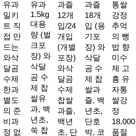
유과
유과
과즐
과즐
통쌀
1.5kg
밀키
12개
18개
강정
대용
트
직
입/24
입 (용
추억
량 (벌
접 만
개입
기포
의 뻥
크포
드는
(개별
장)
와
밥 향
장)
와
와삭
포장)
삭달
미수
삭달
달곰
와삭
곰 수
제 고
곰 수
수제
달곰
제 찹
흥 유
제 찹
한과
수제
쌀과
자통
쌀유
별도
찹쌀
즐, 백
쌀강
과, 백
의 준
과즐,
년초,
정
년초,
비과
백년
단호
18,00
쑥 찹
정 없
초, 단
박, 코
품절