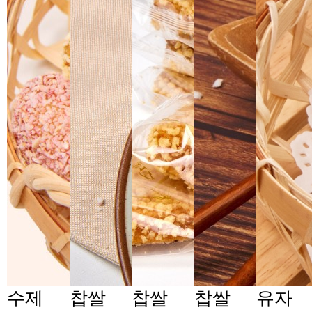
수제
찹쌀
찹쌀
찹쌀
유자