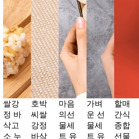
쌀강
호박
마음
가벼
할매
정
바
씨쌀
의선
운 선
간식
삭고
강정
물세
물세
종합
소 누
바삭
트
유
트
유
선물