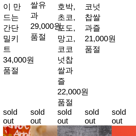
쌀유
이 만
호박,
코넛
과
드는
초코,
찹쌀
29,000원
간단
포도,
과즐
품절
밀키
망고,
21,000원
트
코코
품절
34,000원
넛찹
품절
쌀과
즐
22,000원
품절
sold
sold
sold
sold
sold
out
out
out
out
out