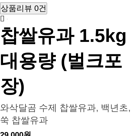
상품리뷰 0건
찹쌀유과 1.5kg
대용량 (벌크포
장)
와삭달곰 수제 찹쌀유과, 백년초,
쑥 찹쌀유과
29,000원