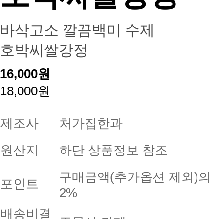
바삭고소 깔끔백미 수제
호박씨쌀강정
16,000원
18,000원
제조사
처가집한과
원산지
하단 상품정보 참조
구매금액(추가옵션 제외)의
포인트
2%
배송비결