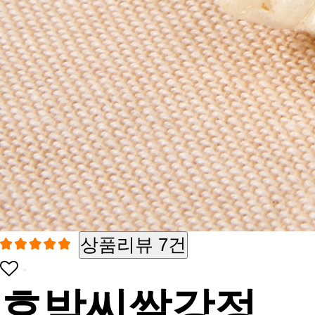
상품리뷰 7건
호박씨쌀강정