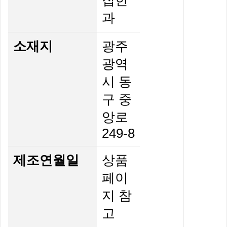
집한
과
소재지
광주
광역
시 동
구 중
앙로
249-8
제조연월일
상품
페이
지 참
고